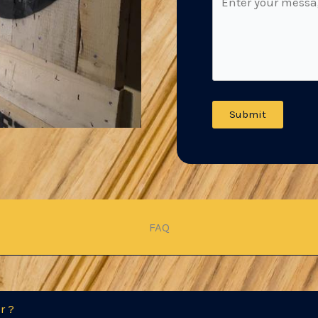
Submit
FAQ
r ?