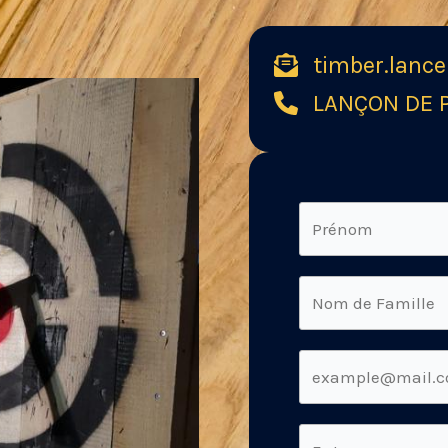
timber.lanc
LANÇON DE P