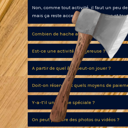
Non, comme tout activité, il faut un peu d
mais ça reste accessible pour toutes et tous
Combien de hache avez vous ?
Est-ce une activité dangereuse ?
A partir de quel âge peut-on jouer ?
Doit-on réserver et quels moyens de paiem
Y-a-t’il une tenue spéciale ?
On peut prendre des photos ou vidéos ?